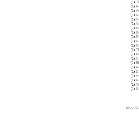
(1)
T
(1)
R
(1)
W
(1)
R
(1)
Al
(1)
Al
(1)
M
(1)
B
(1)
R
(1)
R
(1)
M
(1)
T
(1)
M
(1)
C
(1)
B
(1)
Al
(1)
D
(1)
Vo
(1)
A
(1)
X
(1)
R
about B