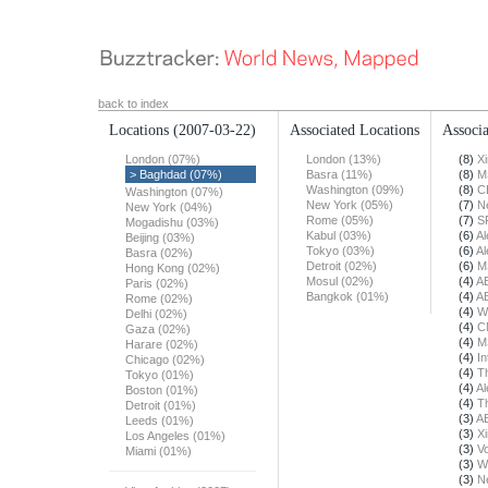
back to index
Locations
(2007-03-22)
Associated Locations
Associa
London (07%)
London (13%)
(8)
X
> Baghdad (07%)
Basra (11%)
(8)
M
Washington (09%)
(8)
C
Washington (07%)
New York (05%)
(7)
N
New York (04%)
Rome (05%)
(7)
S
Mogadishu (03%)
Kabul (03%)
(6)
Al
Beijing (03%)
Tokyo (03%)
(6)
Al
Basra (02%)
Detroit (02%)
(6)
M
Hong Kong (02%)
Mosul (02%)
(4)
A
Paris (02%)
Bangkok (01%)
(4)
A
Rome (02%)
(4)
W
Delhi (02%)
(4)
C
Gaza (02%)
(4)
M
Harare (02%)
(4)
In
Chicago (02%)
(4)
T
Tokyo (01%)
(4)
Al
Boston (01%)
(4)
T
Detroit (01%)
(3)
A
Leeds (01%)
(3)
X
Los Angeles (01%)
(3)
Vo
Miami (01%)
(3)
W
(3)
N