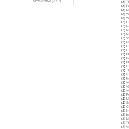
View Archive (2007)
(3)
T
(3)
Pe
(3)
M
(3)
W
(3)
W
(2)
C
(2)
N
(2)
A
(2)
A
(2)
Vo
(2)
M
(2)
C
(2)
C
(2)
B
(2)
Pe
(2)
B
(2)
C
(2)
T
(2)
C
(2)
In
(2)
Al
(2)
A
(2)
Al
(2)
Pe
(2)
M
(2)
S
(2)
Ch
(2)
N
(2)
In
(2)
M
(2)
T
(2)
Al