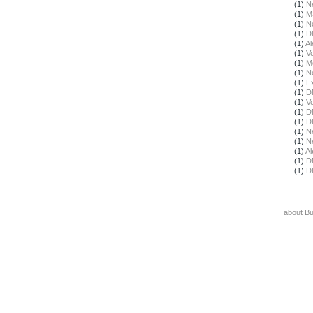
(1)
N
(1)
M
(1)
N
(1)
D
(1)
Al
(1)
Vo
(1)
M
(1)
N
(1)
E
(1)
D
(1)
Vo
(1)
D
(1)
D
(1)
N
(1)
N
(1)
Al
(1)
D
(1)
D
about B