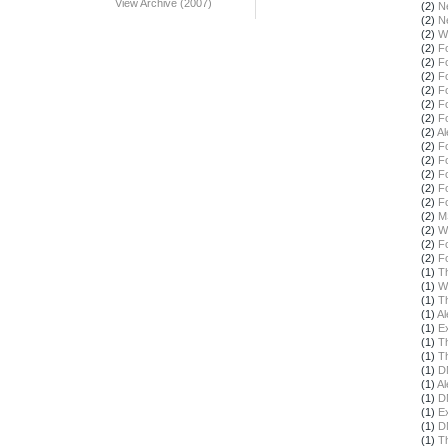
View Archive (2007)
(2)
N
(2)
N
(2)
W
(2)
F
(2)
F
(2)
F
(2)
F
(2)
F
(2)
F
(2)
Al
(2)
F
(2)
F
(2)
F
(2)
F
(2)
F
(2)
M
(2)
W
(2)
F
(2)
F
(1)
T
(1)
W
(1)
T
(1)
Al
(1)
E
(1)
T
(1)
T
(1)
D
(1)
Al
(1)
D
(1)
E
(1)
D
(1)
T