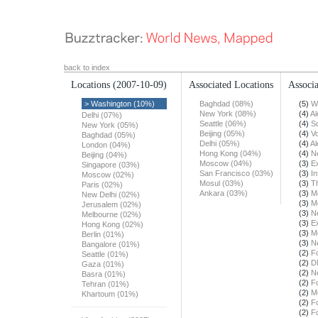
back to index
Locations
(2007-10-09)
Associated Locations
Associa
> Washington (10%)
Baghdad (08%)
(5)
W
New York (08%)
(4)
Al
Delhi (07%)
Seattle (06%)
(4)
S
New York (05%)
Beijing (05%)
(4)
Vo
Baghdad (05%)
Delhi (05%)
(4)
Al
London (04%)
Hong Kong (04%)
(4)
N
Beijing (04%)
Moscow (04%)
(3)
E
Singapore (03%)
San Francisco (03%)
(3)
In
Moscow (02%)
Mosul (03%)
(3)
T
Paris (02%)
Ankara (03%)
(3)
M
New Delhi (02%)
(3)
M
Jerusalem (02%)
(3)
N
Melbourne (02%)
(3)
E
Hong Kong (02%)
(3)
M
Berlin (01%)
(3)
N
Bangalore (01%)
(2)
F
Seattle (01%)
(2)
D
Gaza (01%)
(2)
N
Basra (01%)
(2)
F
Tehran (01%)
(2)
M
Khartoum (01%)
(2)
F
(2)
F