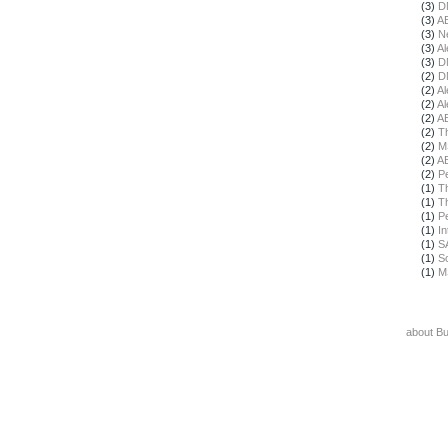
(3)
D
(3)
A
(3)
N
(3)
Al
(3)
D
(2)
D
(2)
Al
(2)
Al
(2)
A
(2)
T
(2)
M
(2)
A
(2)
Pe
(1)
T
(1)
T
(1)
Pe
(1)
In
(1)
S
(1)
S
(1)
M
about B