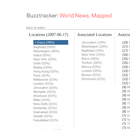
back to index
Locations
(2007-06-17)
Associated Locations
Associa
> Gaza (28%)
Jerusalem (19%)
(19)
Washington (18%)
(17)
Baghdad (09%)
Baghdad (16%)
(17)
Washington (06%)
New York (10%)
(16)
Kabul (05%)
Beirut (06%)
(15)
A
New York (03%)
Tel Aviv (04%)
(15)
Delhi (02%)
Mecca (03%)
(14)
Beijing (02%)
London (03%)
(13)
A
Hong Kong (02%)
Boston (01%)
(12)
Paris (01%)
Richmond (01%)
(12)
Melbourne (01%)
(12)
A
London (01%)
(9)
Al
Jerusalem (01%)
(9)
W
Memphis (01%)
(9)
Al
Khartoum (01%)
(9)
Al
Milan (01%)
(9)
T
New Delhi (01%)
(9)
Al
Kimberley (01%)
(8)
In
Islamabad (01%)
(7)
In
Seattle (01%)
(7)
N
Faisalabad (01%)
(7)
T
(7)
Al