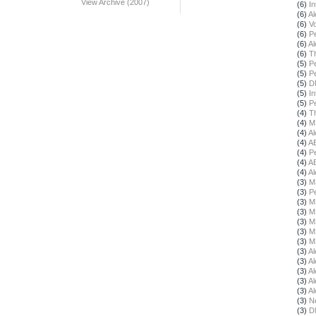
View Archive (2007)
(6)
In
(6)
Al
(6)
Vo
(6)
Pe
(6)
Al
(6)
T
(5)
Pe
(5)
Pe
(5)
D
(5)
In
(5)
Pe
(4)
T
(4)
M
(4)
Al
(4)
A
(4)
Pe
(4)
A
(4)
Al
(3)
M
(3)
Pe
(3)
M
(3)
M
(3)
M
(3)
M
(3)
M
(3)
Al
(3)
Al
(3)
Al
(3)
Al
(3)
Al
(3)
N
(3)
D