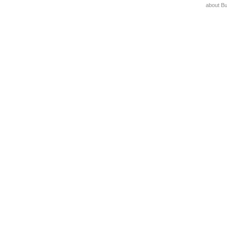
about B